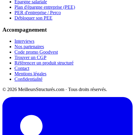
Épargne salariale
Plan d'épargne entreprise (PEE)
PER d'entreprise / Perco
Débloquer son PEE
Accompagnement
Interviews
Nos partenaires
Code promo Goodvest
Trouver un CGP
Référencer un produit structuré
Contact
Mentions légales
Confidentialité
© 2026 MeilleursStructurés.com · Tous droits réservés.