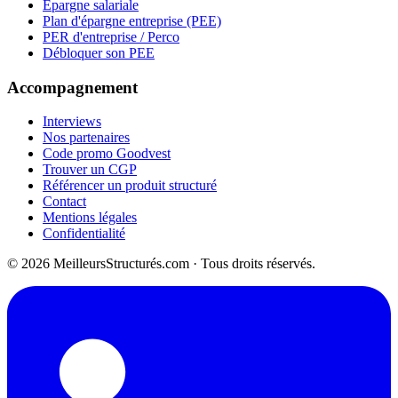
Épargne salariale
Plan d'épargne entreprise (PEE)
PER d'entreprise / Perco
Débloquer son PEE
Accompagnement
Interviews
Nos partenaires
Code promo Goodvest
Trouver un CGP
Référencer un produit structuré
Contact
Mentions légales
Confidentialité
© 2026 MeilleursStructurés.com · Tous droits réservés.