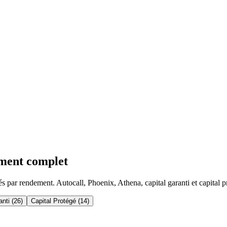
ement complet
s par rendement. Autocall, Phoenix, Athena, capital garanti et capital p
anti (26)
Capital Protégé (14)