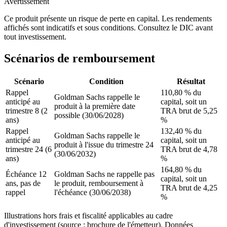
Avertissement
Ce produit présente un risque de perte en capital. Les rendements
affichés sont indicatifs et sous conditions. Consultez le DIC avant
tout investissement.
Scénarios de remboursement
Scénario
Condition
Résultat
Rappel
110,80 % du
Goldman Sachs rappelle le
anticipé au
capital, soit un
produit à la première date
trimestre 8 (2
TRA brut de 5,25
possible (30/06/2028)
ans)
%
Rappel
132,40 % du
Goldman Sachs rappelle le
anticipé au
capital, soit un
produit à l'issue du trimestre 24
trimestre 24 (6
TRA brut de 4,78
(30/06/2032)
ans)
%
164,80 % du
Échéance 12
Goldman Sachs ne rappelle pas
capital, soit un
ans, pas de
le produit, remboursement à
TRA brut de 4,25
rappel
l'échéance (30/06/2038)
%
Illustrations hors frais et fiscalité applicables au cadre
d'investissement (source : brochure de l'émetteur). Données