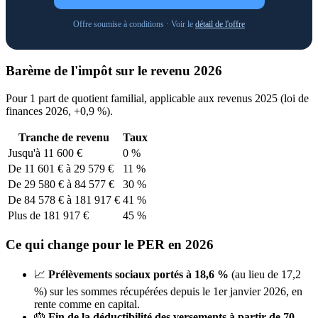
Offre soumise à conditions · Voir le
détail de l'offre
Barème de l'impôt sur le revenu 2026
Pour 1 part de quotient familial, applicable aux revenus 2025 (loi de
finances 2026, +0,9 %).
Tranche de revenu
Taux
Jusqu'à 11 600 €
0 %
De 11 601 € à 29 579 €
11 %
De 29 580 € à 84 577 €
30 %
De 84 578 € à 181 917 €
41 %
Plus de 181 917 €
45 %
Ce qui change pour le PER en 2026
📈
Prélèvements sociaux portés à 18,6 %
(au lieu de 17,2
%) sur les sommes récupérées depuis le 1er janvier 2026, en
rente comme en capital.
🎂
Fin de la déductibilité des versements à partir de 70