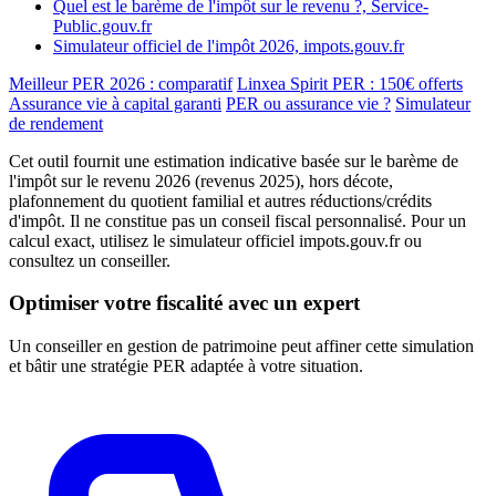
Quel est le barème de l'impôt sur le revenu ?, Service-
Public.gouv.fr
Simulateur officiel de l'impôt 2026, impots.gouv.fr
Meilleur PER 2026 : comparatif
Linxea Spirit PER : 150€ offerts
Assurance vie à capital garanti
PER ou assurance vie ?
Simulateur
de rendement
Cet outil fournit une estimation indicative basée sur le barème de
l'impôt sur le revenu 2026 (revenus 2025), hors décote,
plafonnement du quotient familial et autres réductions/crédits
d'impôt. Il ne constitue pas un conseil fiscal personnalisé. Pour un
calcul exact, utilisez le simulateur officiel impots.gouv.fr ou
consultez un conseiller.
Optimiser votre fiscalité avec un expert
Un conseiller en gestion de patrimoine peut affiner cette simulation
et bâtir une stratégie PER adaptée à votre situation.